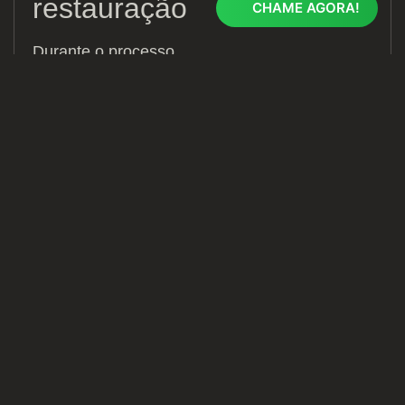
restauração
CHAME AGORA!
Durante o processo
de digitalização, é
possível melhorar a
qualidade de áudio e
vídeo das suas fitas
VHS e fitas cassete.
Com ferramentas de
edição e restauração,
é possível reduzir
ruídos, melhorar a
nitidez da imagem e
corrigir distorções
sonoras. Dessa
forma, você pode
revitalizar suas
memórias e desfrutar